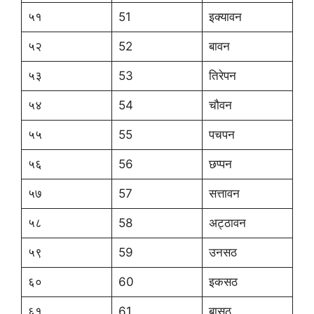
५१
51
इक्यावन
५२
52
बावन
५३
53
तिरेपन
५४
54
चौवन
५५
55
पचपन
५६
56
छप्पन
५७
57
सत्तावन
५८
58
अट्ठावन
५९
59
उनसठ
६०
60
इकसठ
६१
61
बासठ