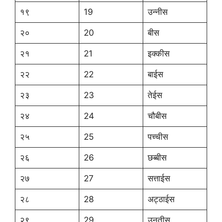
१९
19
उन्नीस
२०
20
बीस
२१
21
इक्कीस
२२
22
बाईस
२३
23
तेईस
२४
24
चौबीस
२५
25
पच्चीस
२६
26
छब्बीस
२७
27
सत्ताईस
२८
28
अट्ठाईस
२९
29
उनतीस