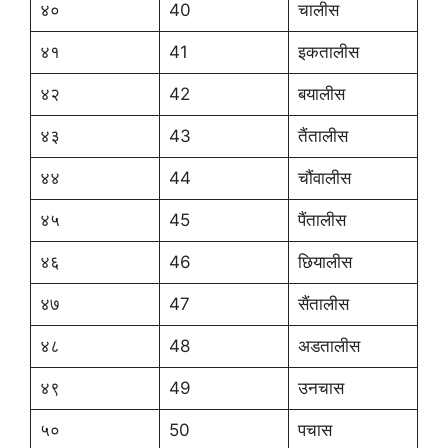
४०
40
चालीस
४१
41
इकतालीस
४२
42
बयालीस
४३
43
तैंतालीस
४४
44
चौंवालीस
४५
45
पैंतालीस
४६
46
छियालीस
४७
47
सैंतालीस
४८
48
अडतालीस
४९
49
उनचास
५०
50
पचास