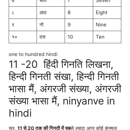
७
सात
7
Seven
८
आठ
8
Eight
९
नो
9
Nine
१०
दस
10
Ten
one to hundred hindi
11 -20 हिंदी गिनति लिखना,
हिन्दी गिनती संखा, हिन्दी गिनती
भासा मैं, अंगरजी संख्या, अंगरजी
संख्या भासा मैं, ninyanve in
hindi
यार,
11 से 20 तक की गिनती में सब
से ज़्यादा अगर कोई कंफ्यूज