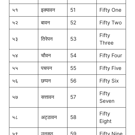
५१
इक्यावन
51
Fifty One
५२
बावन
52
Fifty Two
Fifty
५३
तिरेपन
53
Three
५४
चौवन
54
Fifty Four
५५
पचपन
55
Fifty Five
५६
छप्पन
56
Fifty Six
Fifty
५७
सत्तावन
57
Seven
Fifty
५८
अट्ठावन
58
Eight
५९
उनसठ
59
Fifty Nine