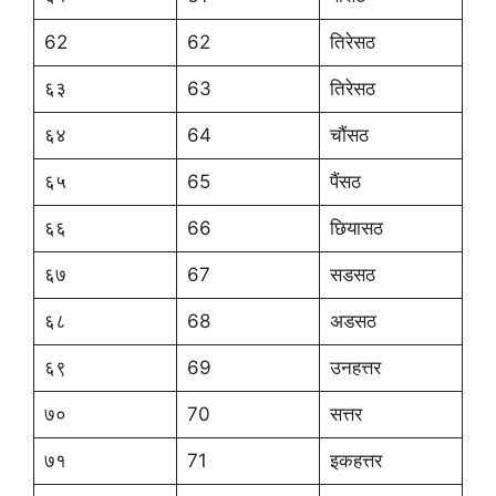
62
62
तिरेसठ
६३
63
तिरेसठ
६४
64
चौंसठ
६५
65
पैंसठ
६६
66
छियासठ
६७
67
सडसठ
६८
68
अडसठ
६९
69
उनहत्तर
७०
70
सत्तर
७१
71
इकहत्तर