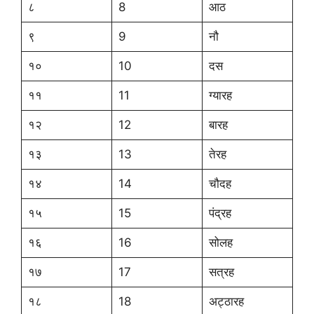
८
8
आठ
९
9
नौ
१०
10
दस
११
11
ग्यारह
१२
12
बारह
१३
13
तेरह
१४
14
चौदह
१५
15
पंद्रह
१६
16
सोलह
१७
17
सत्रह
१८
18
अट्ठारह