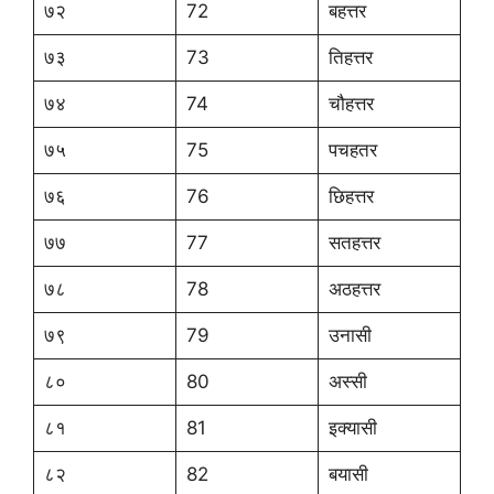
७२
72
बहत्तर
७३
73
तिहत्तर
७४
74
चौहत्तर
७५
75
पचहतर
७६
76
छिहत्तर
७७
77
सतहत्तर
७८
78
अठहत्तर
७९
79
उनासी
८०
80
अस्सी
८१
81
इक्यासी
८२
82
बयासी