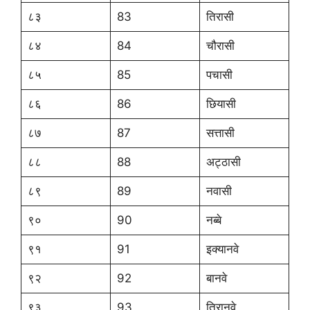
८३
83
तिरासी
८४
84
चौरासी
८५
85
पचासी
८६
86
छियासी
८७
87
सत्तासी
८८
88
अट्ठासी
८९
89
नवासी
९०
90
नब्बे
९१
91
इक्यानवे
९२
92
बानवे
९३
93
तिरानवे