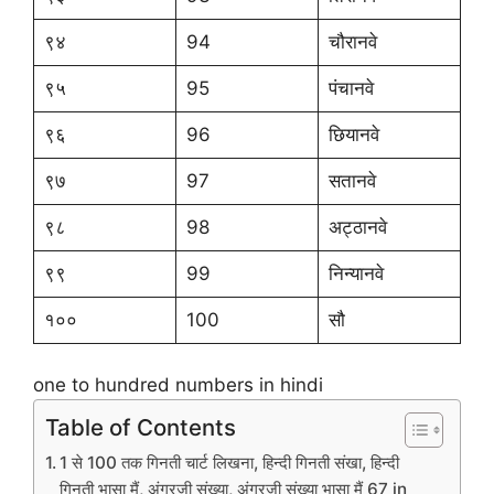
९४
94
चौरानवे
९५
95
पंचानवे
९६
96
छियानवे
९७
97
सतानवे
९८
98
अट्ठानवे
९९
99
निन्यानवे
१००
100
सौ
one to hundred numbers in hindi
Table of Contents
1 से 100 तक गिनती चार्ट लिखना, हिन्दी गिनती संखा, हिन्दी
गिनती भासा मैं, अंगरजी संख्या, अंगरजी संख्या भासा मैं 67 in