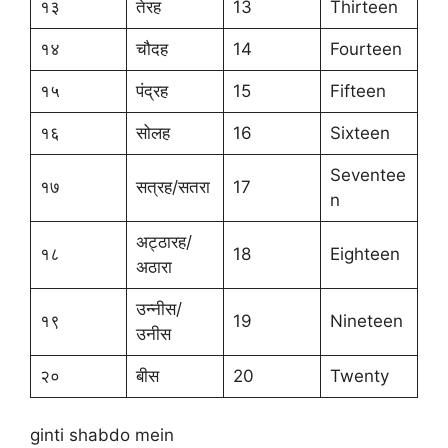
१३
तेरह
13
Thirteen
१४
चौदह
14
Fourteen
१५
पंद्रह
15
Fifteen
१६
सोलह
16
Sixteen
Seventee
१७
सत्रह/सतरा
17
n
अट्ठारह/
१८
18
Eighteen
अठारा
उन्नीस/
१९
19
Nineteen
उनीस
२०
बीस
20
Twenty
ginti shabdo mein