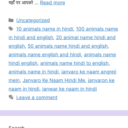
यहाँ पर आपको …
Read more
Categories
Uncategorized
Tags
10 animals name in hindi
,
100 animals name
in hindi and english
,
20 animal name hindi and
english
,
50 animals name hindi and english
,
animals name english and hindi
,
animals name
hindi english
,
animals name hindi to english
,
animals name in hindi
,
janvaro ke naam angreji
mein
,
Janvaro Ke Naam Hindi Me
,
janvaron ke
naam in hindi
,
janwar ke naam in hindi
Leave a comment